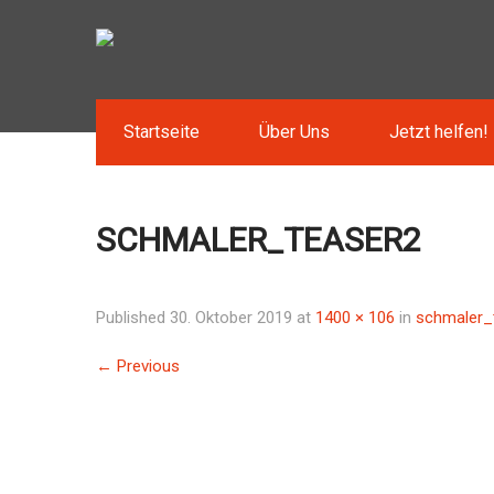
Startseite
Über Uns
Jetzt helfen!
SCHMALER_TEASER2
Published
30. Oktober 2019
at
1400 × 106
in
schmaler_
←
Previous