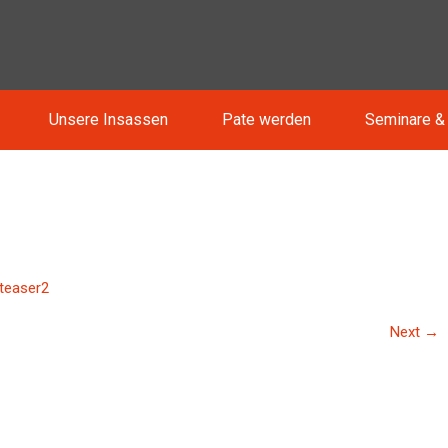
Unsere Insassen
Pate werden
Seminare &
teaser2
Next
→