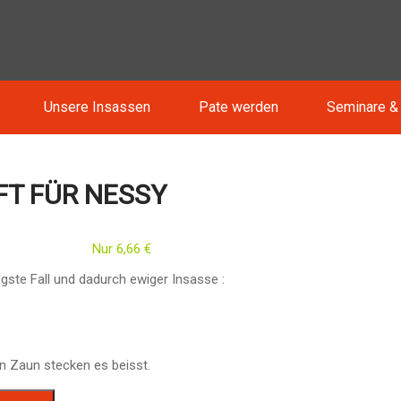
Unsere Insassen
Pate werden
Seminare &
T FÜR NESSY
Nur
6,66
€
igste Fall und dadurch ewiger Insasse :
n Zaun stecken es beisst.