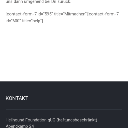
uns dann umgehend bei Dir zurück.
[contact-form-7 id=“595″ title=“Mitmachen“][contact-form-7
id=“600″ title=“help“]
KONTAKT
Hellhound Foundation gUG (haftungsbeschränkt)
Abendkamp 24