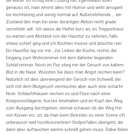
die keiner so richtig eine Lösung hat, irgendwann eben
genauso ist, man nimmt alles mit Humor und wirkt arrogant
bis leichtsinnig und wenig normal auf Außenstehende … ein
Zustand den man bei einer derartigen Aktion nicht grade
vermitteln will. Ich wiess die Helfer kurz an, im Treppenhaus
zu warten und Abstand von der Haustür zu nehmen, falls
etwas schief ging und ich flüchten müsse und latschte rein.
Ein Hausflur lag vor mir , zur Linken die Küche, rechts der
Eingang zum Wohnzimmer mit dem dahinter liegenden
Schlafzimmer. Noch im Flur stieg mir der Geruch von kaltem
Blut in die Nase. Wussten Sie dass man Angst riechen kann?
Natürlich ist dies überwiegend der Geruch von Schweiß der
sich mit dem Blutgeruch vermischte aber auch eine scharfe
Note. Schlachthäuser riechen so und Flure nach einer
Kneipenschlägerei. Kurzes Innehalten und im Kopf den Weg
zum Ausgang durchgehen, einmal schauen ob der Weg frei
von Kissen etc. ist, da man beim Betreten so einer Szene oft
unbewusst weil hochkonzentriert Stolperfallen übergeht, die
dann aber auftauchen wenns schnell gehen muss. Dabei fielen