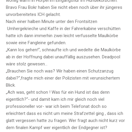
wohlig warm in Hörpel im Eingangsflur im Hundekörbchen.
Bravo Frau Bokr haben Sie nicht eben noch über ihr jüngeres
unvorbereitetes ICH gelacht.
Nach einer halben Minute unter den Frontsitzen
Umhergekrieche und Kaffe in der Fahrerkabine verschütten
hatte ich dann immerhin zwei leicht verfusselte Maulkörbe
sowie eine Fangleine gefunden.
„Kann los gehen!“, schnaufte ich und wedelte die Maulkörbe
ab in der Hoffnung dabei unauffällig auszusehen. Deadpool
wäre stolz gewesen…
„Brauchen Sie noch was? Wir haben einen Schutzanzug
dabei?“,fragte mich einer der Polizisten mit verunsichertem
Blick.
„Ach was, geht schon ! Was für ein Hund ist das denn
eigentlich?“- und damit kam ich mir gleich noch viel
professioneller vor- war ich beim Telefonat doch so
erleichtert dass es nicht um meine Strafzettel ging , dass ich
glatt vergessen hatte zu fragen. Wer fragt auch nicht kurz vor
dem finalen Kampf wer eigentlich der Endgegner ist?