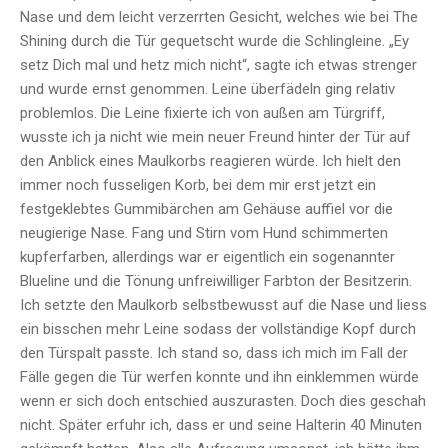
Nase und dem leicht verzerrten Gesicht, welches wie bei The
Shining durch die Tür gequetscht wurde die Schlingleine. „Ey
setz Dich mal und hetz mich nicht“, sagte ich etwas strenger
und wurde ernst genommen. Leine überfädeln ging relativ
problemlos. Die Leine fixierte ich von außen am Türgriff,
wusste ich ja nicht wie mein neuer Freund hinter der Tür auf
den Anblick eines Maulkorbs reagieren würde. Ich hielt den
immer noch fusseligen Korb, bei dem mir erst jetzt ein
festgeklebtes Gummibärchen am Gehäuse auffiel vor die
neugierige Nase. Fang und Stirn vom Hund schimmerten
kupferfarben, allerdings war er eigentlich ein sogenannter
Blueline und die Tönung unfreiwilliger Farbton der Besitzerin.
Ich setzte den Maulkorb selbstbewusst auf die Nase und liess
ein bisschen mehr Leine sodass der vollständige Kopf durch
den Türspalt passte. Ich stand so, dass ich mich im Fall der
Fälle gegen die Tür werfen konnte und ihn einklemmen würde
wenn er sich doch entschied auszurasten. Doch dies geschah
nicht. Später erfuhr ich, dass er und seine Halterin 40 Minuten