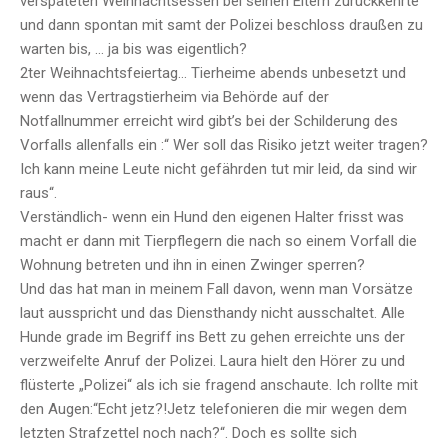
verspäteten Weihnachtsessen bei seinen Eltern zurückkehrte
und dann spontan mit samt der Polizei beschloss draußen zu
warten bis, … ja bis was eigentlich?
2ter Weihnachtsfeiertag… Tierheime abends unbesetzt und
wenn das Vertragstierheim via Behörde auf der
Notfallnummer erreicht wird gibt’s bei der Schilderung des
Vorfalls allenfalls ein :“ Wer soll das Risiko jetzt weiter tragen?
Ich kann meine Leute nicht gefährden tut mir leid, da sind wir
raus“.
Verständlich- wenn ein Hund den eigenen Halter frisst was
macht er dann mit Tierpflegern die nach so einem Vorfall die
Wohnung betreten und ihn in einen Zwinger sperren?
Und das hat man in meinem Fall davon, wenn man Vorsätze
laut ausspricht und das Diensthandy nicht ausschaltet. Alle
Hunde grade im Begriff ins Bett zu gehen erreichte uns der
verzweifelte Anruf der Polizei. Laura hielt den Hörer zu und
flüsterte „Polizei“ als ich sie fragend anschaute. Ich rollte mit
den Augen:“Echt jetz?!Jetz telefonieren die mir wegen dem
letzten Strafzettel noch nach?“. Doch es sollte sich