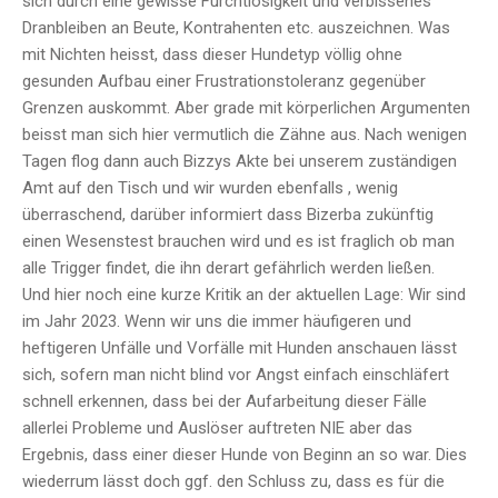
sich durch eine gewisse Furchtlosigkeit und verbissenes
Dranbleiben an Beute, Kontrahenten etc. auszeichnen. Was
mit Nichten heisst, dass dieser Hundetyp völlig ohne
gesunden Aufbau einer Frustrationstoleranz gegenüber
Grenzen auskommt. Aber grade mit körperlichen Argumenten
beisst man sich hier vermutlich die Zähne aus. Nach wenigen
Tagen flog dann auch Bizzys Akte bei unserem zuständigen
Amt auf den Tisch und wir wurden ebenfalls , wenig
überraschend, darüber informiert dass Bizerba zukünftig
einen Wesenstest brauchen wird und es ist fraglich ob man
alle Trigger findet, die ihn derart gefährlich werden ließen.
Und hier noch eine kurze Kritik an der aktuellen Lage: Wir sind
im Jahr 2023. Wenn wir uns die immer häufigeren und
heftigeren Unfälle und Vorfälle mit Hunden anschauen lässt
sich, sofern man nicht blind vor Angst einfach einschläfert
schnell erkennen, dass bei der Aufarbeitung dieser Fälle
allerlei Probleme und Auslöser auftreten NIE aber das
Ergebnis, dass einer dieser Hunde von Beginn an so war. Dies
wiederrum lässt doch ggf. den Schluss zu, dass es für die